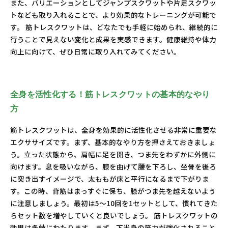
また、バリエーションとしてジャンプスクワットや片足スクワッ
トなども取り入れることで、より効果的なトレーニングが可能で
す。 筋トレスクワットは、どなたでも手軽に始められ、継続的に
行うことで見えない変化と成果を実感できます。健康維持や体力
向上に向けて、ぜひ日常に取り入れてみてください。
全身を活性化する！筋トレスクワットの基本的なやり
方
筋トレスクワットは、全身を効果的に活性化させる非常に重要な
エクササイズです。まず、基本的なやり方を押さえておきましょ
う。立った状態から、肩幅に足を開き、つま先をわずかに外側に
向けます。息を吸いながら、膝を曲げて腰を下ろし、坐骨を後ろ
に突き出すイメージで、太ももが床と平行になるまで下がりま
す。この時、背筋はまっすぐに保ち、膝がつま先を越えないよう
に注意しましょう。最初は5～10回を1セットとして、慣れてきた
らセット数を増やしていくと良いでしょう。 筋トレスクワットの
効果は多岐にわたります。まず、下半身の筋力が強化されること