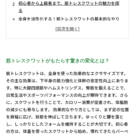
初心者から上級者まで、筋トレスクワットの魅力を探
る
全身を活性化する！筋トレスクワットの基本的なやり
方
体幹強化とバランス改善の秘訣：筋トレスクワットの
効果
筋トレ習慣を身につけよう！スカットで得られる健康
維持の秘訣
筋トレスクワットがもたらす驚きの変化とは？
日常生活に筋トレスクワットを取り入れる方法
筋トレスクワットは、全身を使った効果的なエクササイズです。
あなたのボディメイクを加速する！筋トレスクワット
その主な効果は、下半身の筋力強化と体幹の安定性向上にありま
の実践ガイド
す。特に大腿四頭筋やハムストリングス、臀筋を鍛えることで、
日常生活やスポーツパフォーマンスの向上が期待できます。さら
に、スクワットを行うことで、カロリー消費が促進され、体脂肪
の減少にも寄与します。 効果的なやり方としては、まず足の位置
を肩幅に広げ、背筋を伸ばして立ちます。ゆっくりと腰を落と
し、しっかりとしたフォームを維持することが大切です。初心者
の方は、体重を使ったスクワットから始め、慣れてきたらバーベ