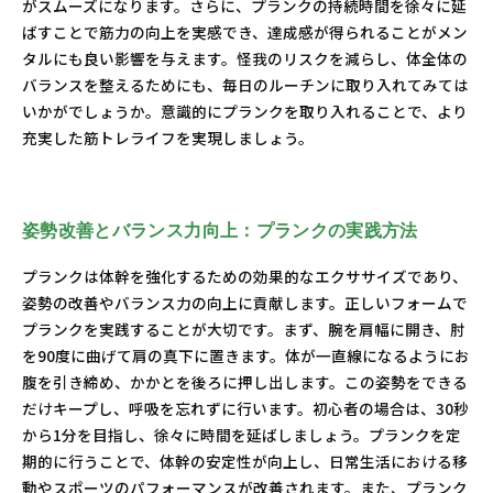
がスムーズになります。さらに、プランクの持続時間を徐々に延
ばすことで筋力の向上を実感でき、達成感が得られることがメン
タルにも良い影響を与えます。怪我のリスクを減らし、体全体の
バランスを整えるためにも、毎日のルーチンに取り入れてみては
いかがでしょうか。意識的にプランクを取り入れることで、より
充実した筋トレライフを実現しましょう。
姿勢改善とバランス力向上：プランクの実践方法
プランクは体幹を強化するための効果的なエクササイズであり、
姿勢の改善やバランス力の向上に貢献します。正しいフォームで
プランクを実践することが大切です。まず、腕を肩幅に開き、肘
を90度に曲げて肩の真下に置きます。体が一直線になるようにお
腹を引き締め、かかとを後ろに押し出します。この姿勢をできる
だけキープし、呼吸を忘れずに行います。初心者の場合は、30秒
から1分を目指し、徐々に時間を延ばしましょう。プランクを定
期的に行うことで、体幹の安定性が向上し、日常生活における移
動やスポーツのパフォーマンスが改善されます。また、プランク