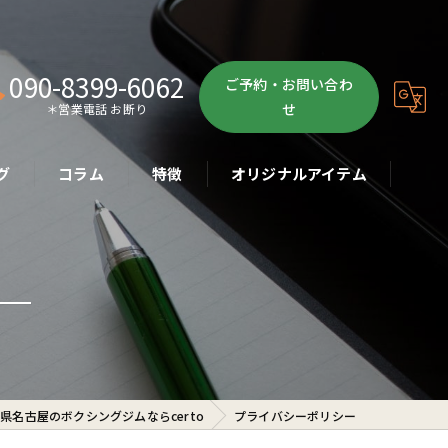
090-8399-6062
ご予約・お問い合わ
せ
＊営業電話 お断り
グ
コラム
特徴
オリジナルアイテム
ボクササイズ
パーソナル
ボディメイク
初心者
県名古屋のボクシングジムならcerto
プライバシーポリシー
ダイエット