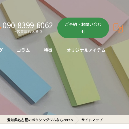
090-8399-6062
ご予約・お問い合わ
せ
＊営業電話 お断り
グ
コラム
特徴
オリジナルアイテム
ボクササイズ
パーソナル
ボディメイク
初心者
愛知県名古屋のボクシングジムならcerto
サイトマップ
ダイエット