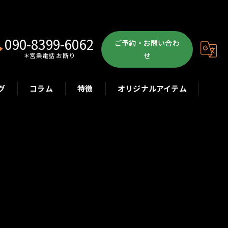
090-8399-6062
ご予約・お問い合わ
せ
＊営業電話 お断り
グ
コラム
特徴
オリジナルアイテム
ボクササイズ
パーソナル
ボディメイク
初心者
ダイエット