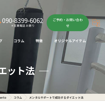
090-8399-6062
ご予約・お問い合わ
せ
＊営業電話 お断り
グ
コラム
特徴
オリジナルアイテム
ボクササイズ
エット法
パーソナル
ボディメイク
初心者
rto
コラム
メンタルサポートで成功するダイエット法
ダイエット