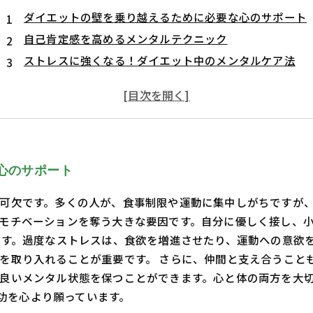
ダイエットの壁を乗り越えるために必要な心のサポート
自己肯定感を高めるメンタルテクニック
ストレスに強くなる！ダイエット中のメンタルケア法
ポジティブ思考で成功する持続可能なダイエット
心と体を整える！ダイエット成功の秘訣
実際に役立つメンタルサポートツールの紹介
ダイエットJourneyを充実させる心の健康の重要性
心のサポート
可欠です。多くの人が、食事制限や運動に集中しがちですが
モチベーションを奪う大きな要因です。自分に優しく接し、
です。過度なストレスは、食欲を増進させたり、運動への意欲
を取り入れることが重要です。 さらに、仲間と支え合うこと
良いメンタル状態を保つことができます。心と体の両方を大
成功を心より願っています。