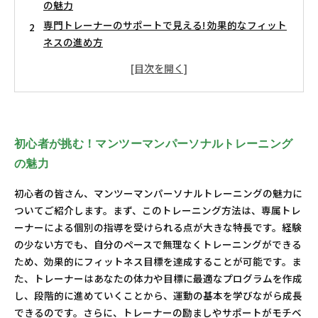
の魅力
専門トレーナーのサポートで見える! 効果的なフィット
ネスの進め方
自分だけのトレーニングプランを作る秘訣
効率的な目標達成！初心者に最適なトレーニングスタ
ート法
心構えを持って取り組もう！成功するためのステップ
パーソナルトレーニングの効果を実感する瞬間とは？
初心者が挑む！マンツーマンパーソナルトレーニング
継続は力なり！マンツーマンパーソナルトレーニング
の魅力
で得られる未来
初心者の皆さん、マンツーマンパーソナルトレーニングの魅力に
ついてご紹介します。まず、このトレーニング方法は、専属トレ
ーナーによる個別の指導を受けられる点が大きな特長です。経験
の少ない方でも、自分のペースで無理なくトレーニングができる
ため、効果的にフィットネス目標を達成することが可能です。ま
た、トレーナーはあなたの体力や目標に最適なプログラムを作成
し、段階的に進めていくことから、運動の基本を学びながら成長
できるのです。さらに、トレーナーの励ましやサポートがモチベ