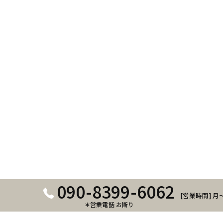
090-8399-6062
[営業時間] 月～
＊営業電話 お断り