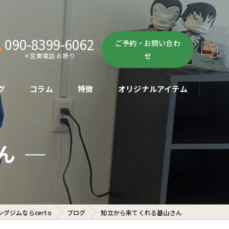
090-8399-6062
ご予約・お問い合わ
せ
＊営業電話 お断り
グ
コラム
特徴
オリジナルアイテム
ボクササイズ
ん
パーソナル
ボディメイク
初心者
グジムならcerto
ブログ
知立から来てくれる基山さん
ダイエット