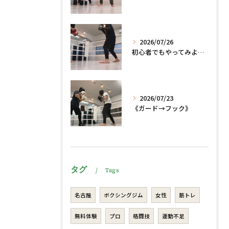
2026/07/26
初心者でもやってみよう、格闘技でダイエット、脂肪燃焼🔥
2026/07/23
《ガード→フック》
タグ
Tags
名古屋
ボクシングジム
女性
筋トレ
無料体験
プロ
格闘技
運動不足