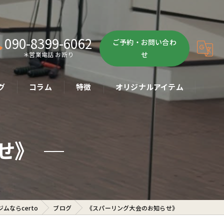
090-8399-6062
ご予約・お問い合わ
せ
＊営業電話 お断り
グ
コラム
特徴
オリジナルアイテム
ボクササイズ
せ》
パーソナル
ボディメイク
初心者
ムならcerto
ブログ
《スパーリング大会のお知らせ》
ダイエット