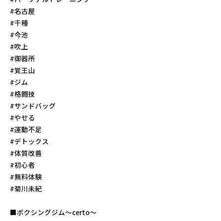
#名古屋
#千種
#今池
#吹上
#御器所
#覚王山
#ジム
#格闘技
#サンドバッグ
#やせる
#運動不足
#デトックス
#体質改善
#初心者
#無料体験
#菊川未紀
■ボクシングジム〜certo〜