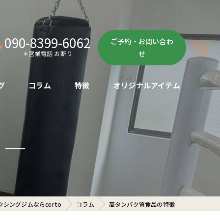
090-8399-6062
ご予約・お問い合わ
せ
＊営業電話 お断り
グ
コラム
特徴
オリジナルアイテム
ボクササイズ
パーソナル
ボディメイク
初心者
シングジムならcerto
コラム
高タンパク質食品の特徴
ダイエット