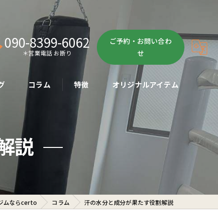
090-8399-6062
ご予約・お問い合わ
せ
＊営業電話 お断り
グ
コラム
特徴
オリジナルアイテム
ボクササイズ
解説
パーソナル
ボディメイク
初心者
ムならcerto
コラム
汗の水分と成分が果たす役割解説
ダイエット