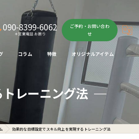
090-8399-6062
ご予約・お問い合わ
せ
＊営業電話 お断り
グ
コラム
特徴
オリジナルアイテム
ボクササイズ
るトレーニング法
パーソナル
ボディメイク
初心者
ム
効果的な目標設定でスキル向上を実現するトレーニング法
ダイエット