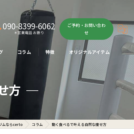
090-8399-6062
ご予約・お問い合わ
せ
＊営業電話 お断り
グ
コラム
特徴
オリジナルアイテム
ボクササイズ
せ方
パーソナル
ボディメイク
初心者
ムならcerto
コラム
動く食べるで叶える自然な痩せ方
ダイエット