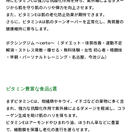
特にビタミンCは強力な抗酸化作用を持ち、紫外線によるダメー
ジから肌を守り肌のハリや弾力を向上させます。
また、ビタミンEは肌の老化防止効果が期待できます。
さらに、ビタミンAは肌のターンオーバーを正常化し、角質層の
健康維持に寄与します。
ボクシングジム ～certo～ （ ダイエット・体質改善・運動不足
解消・ストレス発散・痩せる・無料体験・女性 初心者・格闘技
・早朝・パーソナルトレーニング・名古屋、今池ジム）
ビタミン豊富な食品5選
まずビタミンCは、柑橘類やキウイ、イチゴなどの果物に多く含
まれ、強力な抗酸化作用で紫外線によるダメージを軽減し、コラ
ーゲン生成を助け肌のハリを保ちます。
ビタミンEはアーモンドやひまわり油、ほうれん草などに豊富
で、細胞膜を保護し老化の進行を遅らせます。