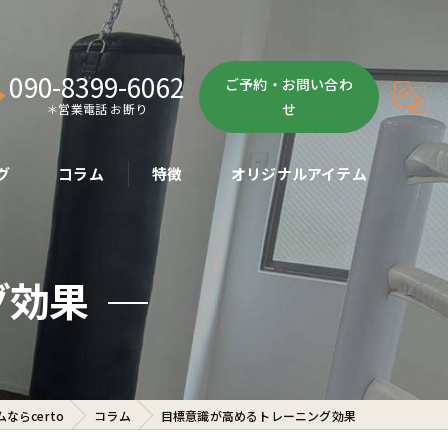
090-8399-6062
ご予約・お問い合わ
せ
＊営業電話 お断り
グ
コラム
特徴
オリジナルアイテム
ボクササイズ
グ効果
パーソナル
ボディメイク
初心者
らcerto
コラム
目標意識が高めるトレーニング効果
ダイエット