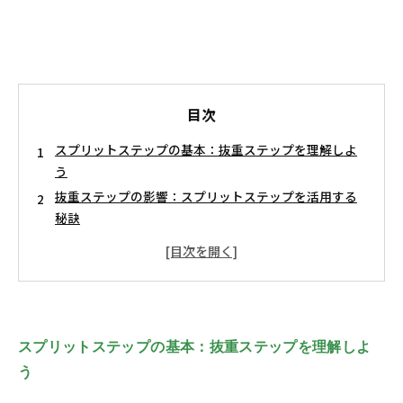
目次
スプリットステップの基本：抜重ステップを理解しよ
う
抜重ステップの影響：スプリットステップを活用する
秘訣
スプリットステップと抜重ステップの相乗効果とは？
スプリットステップのメリットまとめ：競技力向上の
鍵
スプリットステップを取り入れたトレーニングプラン
未来のスポーツ：スプリットステップであなたも勝者
スプリットステップの基本：抜重ステップを理解しよ
に！
う