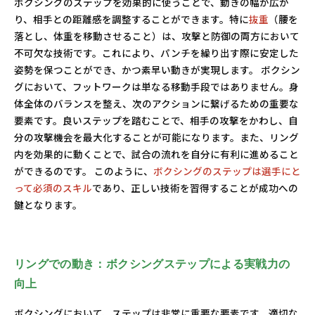
ボクシングのステップを効果的に使うことで、動きの幅が広が
り、相手との距離感を調整することができます。特に
抜重
（腰を
落とし、体重を移動させること）は、攻撃と防御の両方において
不可欠な技術です。これにより、パンチを繰り出す際に安定した
姿勢を保つことができ、かつ素早い動きが実現します。 ボクシン
グにおいて、フットワークは単なる移動手段ではありません。身
体全体のバランスを整え、次のアクションに繋げるための重要な
要素です。良いステップを踏むことで、相手の攻撃をかわし、自
分の攻撃機会を最大化することが可能になります。また、リング
内を効果的に動くことで、試合の流れを自分に有利に進めること
ができるのです。 このように、
ボクシングのステップは選手にと
って必須のスキル
であり、正しい技術を習得することが成功への
鍵となります。
リングでの動き：ボクシングステップによる実戦力の
向上
ボクシングにおいて、ステップは非常に重要な要素です。適切な