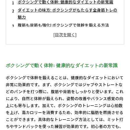
ボクシングで動く体幹: 健康的なダイエットの新常識
ダイエットの味方: ボクシングがもたらす全身筋トレの
魅力
腹筋も背筋も強化! ボクシングで体幹を鍛える方法
リズミカルに脂肪を燃やす: ボクシングに挑戦しよう
楽しむダイエット: ボクシングを日常に取り入れるコツ
体幹強化とダイエット成功の秘訣: ボクシングの効果を
検証
ボクシングを通じて得る健康的なライフスタイルと幸
ボクシングで動く体幹: 健康的なダイエットの新常識
せ
ボクシングで体幹を鍛えることは、健康的なダイエットにおいて
非常に効果的です。まず、ボクシングではジャブやストレートな
どのパンチを打つ際に、腹筋や背筋をしっかりと使います。これ
により、自然と体幹が鍛えられ、姿勢の改善やバランス感覚の向
上にも寄与します。加えて、ボクシングのトレーニングは心拍数
を上げ、高カロリーを消費するため、効率的に脂肪を燃焼させる
ことができます。具体的なトレーニング方法としては、ミット打
ちやサンドバックを使った練習が効果的です。初心者の方でも、