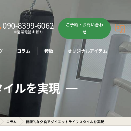
090-8399-6062
ご予約・お問い合わ
せ
＊営業電話 お断り
グ
コラム
特徴
オリジナルアイテム
ボクササイズ
タイルを実現
パーソナル
ボディメイク
初心者
コラム
健康的な夕食でダイエットライフスタイルを実現
ダイエット