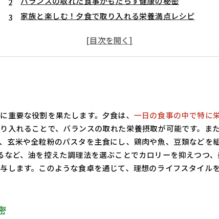
バランスの取れた食事がもたらす健康の秘密
家族と楽しむ！夕食で取り入れる栄養満点レシピ
健康的な夕食がダイエット成功の鍵！その理由とは？
理想のライフスタイルに近づくための食事法
健康的な夕食で手に入れる、理想の体重と健康な心！
に重要な役割を果たします。夕食は、
一日の食事の中で特に
り入れることで、バランスの取れた栄養摂取が可能です。ま
、玄米や全粒粉のパスタを主食にし、鶏肉や魚、豆類などを
るなど、油を控えた調理法を選ぶことでカロリーを抑えつつ、
与します。このような食卓を通じて、理想のライフスタイル
密