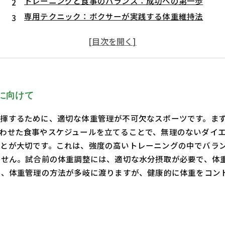
トレーニングと食事のバランス：成功への第一歩
専用テクニック：ボクサーが実践する体重維持法
メンタルと肉体の調和：集中力を高める方法
ダイエットとパフォーマンス向上の考察
体重管理の成果：理想の体型を手に入れる
新たな挑戦の始まり：理想のボクサーへの道
に向けて
揮するために、適切な体重管理が不可欠なスポーツです。ま
わせた食事やスケジュールを立てることで、無理のないダイ
とが大切です。これは、強度の高いトレーニングの中でバラ
ません。試合前の体重調整には、適切な水分摂取が必要で、体
上、体重管理の方法が多岐に渡りますが、健康的に体重をコン