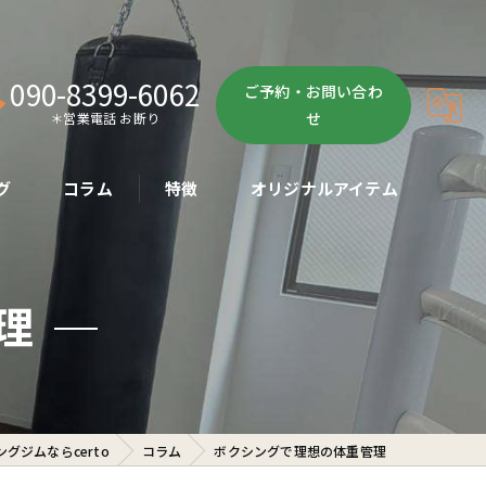
090-8399-6062
ご予約・お問い合わ
せ
＊営業電話 お断り
グ
コラム
特徴
オリジナルアイテム
ボクササイズ
理
パーソナル
ボディメイク
初心者
グジムならcerto
コラム
ボクシングで理想の体重管理
ダイエット