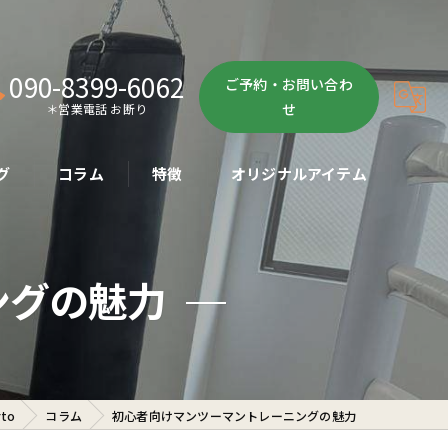
090-8399-6062
ご予約・お問い合わ
せ
＊営業電話 お断り
グ
コラム
特徴
オリジナルアイテム
ボクササイズ
ングの魅力
パーソナル
ボディメイク
初心者
to
コラム
初心者向けマンツーマントレーニングの魅力
ダイエット