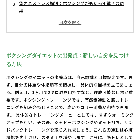
体力とストレス解消：ボクシングがもたらす驚きの効
果
ボクシングトレーニングの魅力：有酸素運動と筋力を
同時に強化
ボクシングでの成功：ダイエットだけでなく自信も手
に入れる
今すぐ始めるべき！ボクシングで理想の体型を目指そ
ボクシングダイエットの出発点：新しい自分を見つけ
う
る方法
新しい挑戦：ボクシングダイエットで人生を変える方
法
ボクシングダイエットの出発点は、自己認識と目標設定です。ま
ず、自分の体重や体脂肪率を把握し、具体的な目標を立てましょ
う。例えば、1ヶ月で2キロ減を目指すなど、達成可能な目標が重
要です。ボクシングトレーニングでは、有酸素運動と筋力トレー
ニングを組み合わせることで、高いカロリー消費が期待できま
す。 具体的なトレーニングメニューとしては、まずウォーミング
アップを行い、その後、シャドーボクシングやミット打ち、サン
ドバックトレーニングを取り入れましょう。これらの運動は心肺
機能を向上させ、スタミナを増やします。さらに、筋トレとして