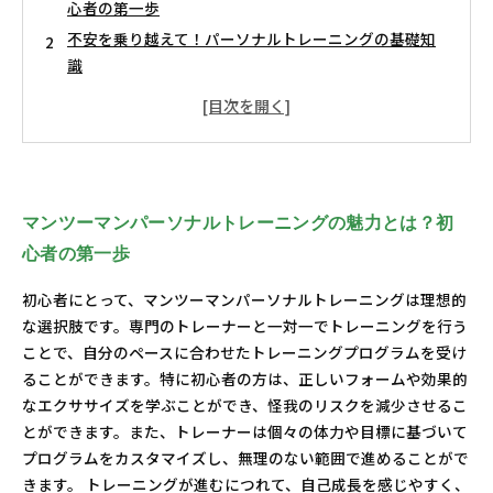
心者の第一歩
不安を乗り越えて！パーソナルトレーニングの基礎知
識
専門トレーナーとの出会いがもたらす成長の瞬間
理想の体を手に入れるための効果的なトレーニングメ
ソッド
あなたに最適なプログラムで結果を実感する喜び
初心者が感じる成功体験！自信を持つことの重要性
マンツーマンパーソナルトレーニングの魅力とは？初
新しいライフスタイルを手に入れる！健康への道のり
心者の第一歩
初心者にとって、マンツーマンパーソナルトレーニングは理想的
な選択肢です。専門のトレーナーと一対一でトレーニングを行う
ことで、自分のペースに合わせたトレーニングプログラムを受け
ることができます。特に初心者の方は、正しいフォームや効果的
なエクササイズを学ぶことができ、怪我のリスクを減少させるこ
とができます。また、トレーナーは個々の体力や目標に基づいて
プログラムをカスタマイズし、無理のない範囲で進めることがで
きます。 トレーニングが進むにつれて、自己成長を感じやすく、