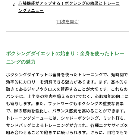
心肺機能がアップする！ボクシングの効果とトレーニ
ングメニュー
自宅でできるボクシングトレーニング：手軽に始める
ダイエット法
モチベーションを維持するためのヒント：ボクシング
で楽しむダイエット
成果を実感する！ボクシングによるダイエットの成功
ボクシングダイエットの始まり：全身を使ったトレー
事例
ニングの魅力
ボクシングの心身へのポジティブな影響を探る
まとめ：ボクシングで楽しく、効率的にダイエットを
ボクシングダイエットは全身を使ったトレーニングで、短時間で
サポートしよう
効率的にカロリーを消費できる魅力があります。まず、基本的な
動きであるジャブやクロスを習得することが大切です。これらの
パンチは、上半身の筋肉を鍛えるだけでなく、心肺機能の向上に
も寄与します。また、フットワークもボクシングの重要な要素
で、脚の筋肉を強化し、バランス感覚を高めることができます。
トレーニングメニューには、シャドーボクシング、ミット打ち、
サンドバッグによるトレーニングが含まれ、各種エクササイズを
組み合わせることで飽きずに続けられます。さらに、自宅でもで