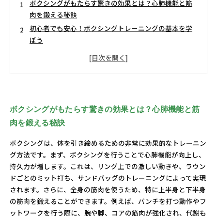
ボクシングがもたらす驚きの効果とは？心肺機能と筋
肉を鍛える秘訣
初心者でも安心！ボクシングトレーニングの基本を学
ぼう
ダイエットだけじゃない！ボクシングのストレス発散
効果
理想の体型を手に入れるためのボクシングトレーニン
グプラン
ボクシングを通じて自信を高める！フィットネスへの
ボクシングがもたらす驚きの効果とは？心肺機能と筋
道
肉を鍛える秘訣
ボクシングトレーニングの成果を実感するためのポイ
ント
ボクシングは、体を引き締めるための非常に効果的なトレーニン
あなたも挑戦してみよう！ボクシングで健康的なライ
グ方法です。まず、ボクシングを行うことで心肺機能が向上し、
フスタイルを手に入れよう
持久力が増します。これは、リング上での激しい動きや、ラウン
ドごとのミット打ち、サンドバッグのトレーニングによって実現
されます。さらに、全身の筋肉を使うため、特に上半身と下半身
の筋肉を鍛えることができます。例えば、パンチを打つ動作やフ
ットワークを行う際に、腕や脚、コアの筋肉が強化され、代謝も