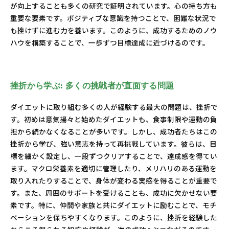
が向上することも多くの研究で証明されています。心の持ち方も
重要な要素です。ポジティブな意識を持つことで、困難な状況で
も挫けずに進む力を養います。このように、成功するためのノウ
ハウを構築することで、一歩ずつ目標達成に近づけるのです。
挫折から学ぶ: 多くの挑戦者が直面する問題
ダイエットに取り組む多くの人が経験する最大の問題は、挫折で
す。初めは意気揚々と始めたダイエットも、食事制限や運動の負
担から続かなくなることが多いです。しかし、成功者たちはこの
挫折から学び、強い意志を持って再挑戦しています。彼らは、目
標を細かく設定し、一段ずつクリアすることで、達成感を得てい
ます。マクロ栄養素を適切に管理したり、メリハリのある運動を
取り入れたりすることで、身体が変わる実感を得ることが重要で
す。また、周囲のサポートを受けることも、成功に欠かせない要
素です。特に、仲間や家族と共にダイエットに励むことで、モチ
ベーションを保ちやすくなります。このように、挫折を経験した