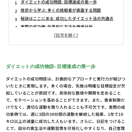
ダイエットの成功物語: 目標達成の第一歩
挫折から学ぶ: 多くの挑戦者が直面する問題
秘訣はここにある: 成功したダイエット法の共通点
実際の成功例: 効果的な方法を徹底分析
モチベーションの維持: 成功への心の支え
専門家が語る: 科学に基づいたダイエット法の選び方
新たなスタート: 達成した成果を生かした生活改善
ダイエットの成功物語: 目標達成の第一歩
ダイエットの成功物語は、計画的なアプローチと実行力が結びつ
いたときに実現します。多くの場合、失敗は明確な目標設定が欠
如していることが原因です。具体的な数値や期限を定めること
で、モチベーションを高めることができます。また、食事制限だ
けでなく、適切な運動を取り入れることも不可欠です。実際の成
功事例では、週に3回の30分間の運動を継続した結果、1年で10
キロ以上の減量に成功した人もいます。さらに、日記をつけるこ
とで、自分の食生活や運動習慣を可視化しやすくなり、自己管理