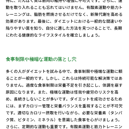
特に、たんぱく質は筋肉の維持や増強に不可欠です。さらに、運
動を取り入れることも忘れてはいけません。有酸素運動や筋力ト
レーニングは、脂肪を燃焼させるだけでなく、新陳代謝を高める
効果があります。最後に、ダイエットにおける一般的な間違いや
陥りやすい罠を知り、自分に適した方法を見つけることで、長期
にわたる健康的なライフスタイルを確立しましょう。
食事制限や極端な運動の落とし穴
多くの人がダイエットを試みる中で、食事制限や極端な運動に頼
ることが一般的です。しかし、これらは持続可能な解決策ではあ
りません。過度な食事制限は栄養不足を引き起こし、体調を崩す
原因になります。また、極端な運動は怪我や疲労のリスクを高
め、長続きしないことが多いです。ダイエットを成功させるため
には、まずカロリー管理と栄養バランスを重視することが不可欠
です。適切なカロリー摂取を行いながら、必要な栄養素（タンパ
ク質、ビタミン、ミネラル）を意識した食事を心がけましょう。
さらに、定期的な運動も重要です。有酸素運動と筋力トレーニン