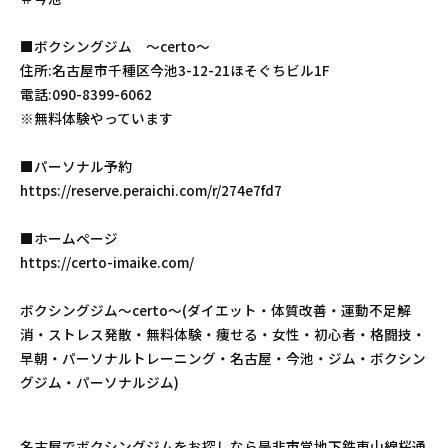
■ボクシングジム 〜certo〜
住所:名古屋市千種区今池3-12-21ほそぐちビル1F
電話:090-8399-6062
※無料体験やっています
■パーソナル予約
https://reserve.peraichi.com/r/274e7fd7
■ホームページ
https://certo-imaike.com/
ボクシングジム〜certo〜(ダイエット・体質改善・運動不足解
消・ストレス発散・無料体験・痩せる・女性・初心者・格闘技・
早朝・パーソナルトレーニング・名古屋・今池・ジム・ボクシン
グジム・パーソナルジム)
名古屋でボクシングジムをお探しなら是非市営地下鉄東山線桜通