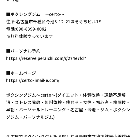
■ボクシングジム 〜certo〜
住所:名古屋市千種区今池3-12-21ほそぐちビル1F
電話:090-8399-6062
※無料体験やっています
■パーソナル予約
https://reserve.peraichi.com/r/274e7fd7
■ホームページ
https://certo-imaike.com/
ボクシングジム〜certo〜(ダイエット・体質改善・運動不足解
消・ストレス発散・無料体験・痩せる・女性・初心者・格闘技・
早朝・パーソナルトレーニング・名古屋・今池・ジム・ボクシン
グジム・パーソナルジム)
名古屋でボクシングジムをお探しなら是非市営地下鉄東山線桜通