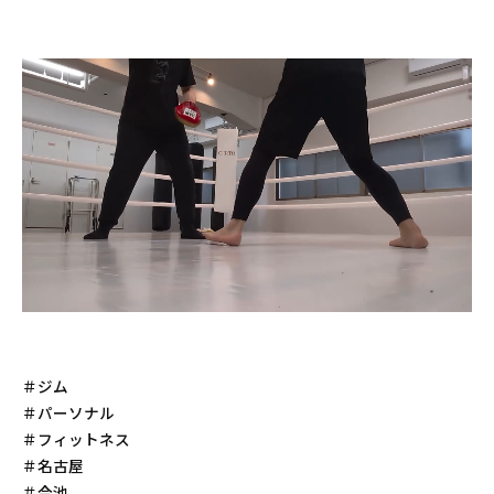
＃ジム
＃パーソナル
＃フィットネス
＃名古屋
＃今池