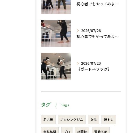
初心者でもやってみよう、格闘技でダイエット脂肪燃焼🔥
2026/07/26
初心者でもやってみよう、格闘技でダイエット、脂肪燃焼🔥
2026/07/23
《ガード→フック》
タグ
Tags
名古屋
ボクシングジム
女性
筋トレ
無料体験
プロ
格闘技
運動不足