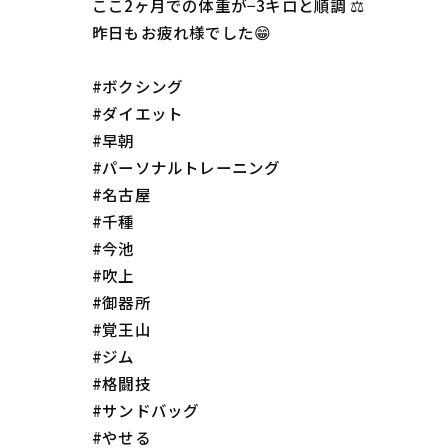
ここ2ヶ月での体重が−3キロと順調 ⚖️
昨日もお疲れ様でした😁
#ボクシング
#ダイエット
#早朝
#パーソナルトレーニング
#名古屋
#千種
#今池
#吹上
#御器所
#覚王山
#ジム
#格闘技
#サンドバッグ
#やせる