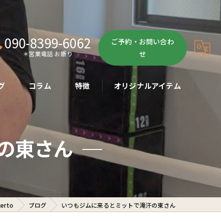
090-8399-6062
ご予約・お問い合わ
せ
＊営業電話 お断り
グ
コラム
特徴
オリジナルアイテム
ボクササイズ
の東さん
パーソナル
ボディメイク
初心者
rto
ブログ
いつもジムに来るとミットで滝汗の東さん
ダイエット