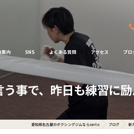
設案内
SNS
よくある質問
アクセス
ブロ
う事で、昨日も練習に励ん
愛知県名古屋のボクシングジムならcerto
ブログ
新