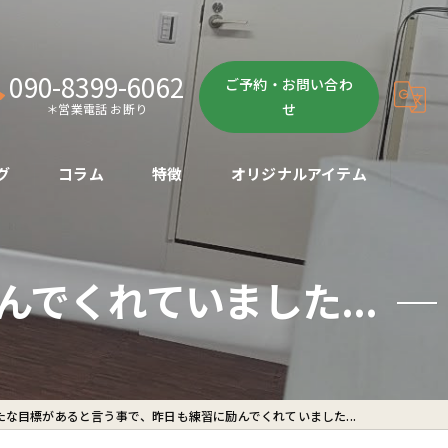
090-8399-6062
ご予約・お問い合わ
せ
＊営業電話 お断り
グ
コラム
特徴
オリジナルアイテム
ボクササイズ
でくれていました...
パーソナル
ボディメイク
初心者
たな目標があると言う事で、昨日も練習に励んでくれていました...
ダイエット