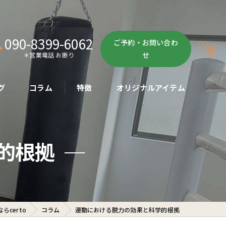
090-8399-6062
ご予約・お問い合わ
せ
＊営業電話 お断り
グ
コラム
特徴
オリジナルアイテム
ボクササイズ
的根拠
パーソナル
ボディメイク
初心者
certo
コラム
運動における脱力の効果と科学的根拠
ダイエット