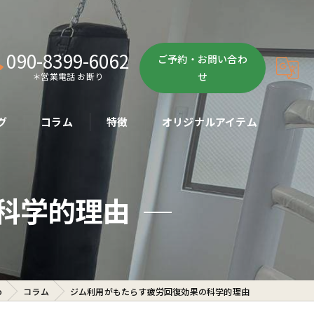
090-8399-6062
ご予約・お問い合わ
せ
＊営業電話 お断り
グ
コラム
特徴
オリジナルアイテム
ボクササイズ
科学的理由
パーソナル
ボディメイク
初心者
o
コラム
ジム利用がもたらす疲労回復効果の科学的理由
ダイエット