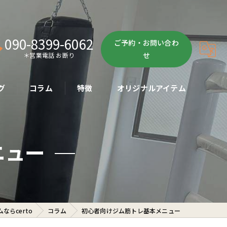
090-8399-6062
ご予約・お問い合わ
せ
＊営業電話 お断り
グ
コラム
特徴
オリジナルアイテム
ボクササイズ
ニュー
パーソナル
ボディメイク
初心者
らcerto
コラム
初心者向けジム筋トレ基本メニュー
ダイエット