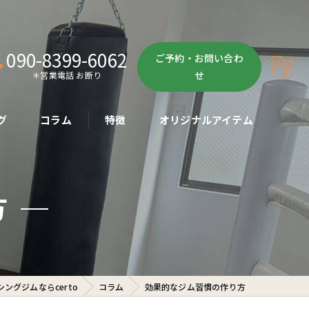
090-8399-6062
ご予約・お問い合わ
せ
＊営業電話 お断り
グ
コラム
特徴
オリジナルアイテム
ボクササイズ
方
パーソナル
ボディメイク
初心者
ングジムならcerto
コラム
効果的なジム習慣の作り方
ダイエット