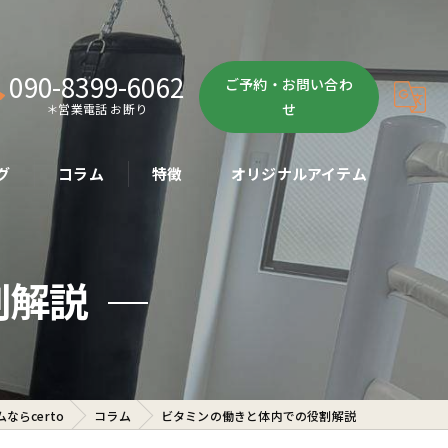
090-8399-6062
ご予約・お問い合わ
せ
＊営業電話 お断り
グ
コラム
特徴
オリジナルアイテム
ボクササイズ
割解説
パーソナル
ボディメイク
初心者
らcerto
コラム
ビタミンの働きと体内での役割解説
ダイエット