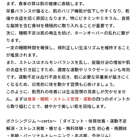
まず、食事の質は肌の健康に直結します。
栄養バランスが偏ると、肌のバリア機能が低下しやすくなり、乾
燥や炎症を招く原因となります。特にビタミンやミネラル、良質
な脂質を含む食材を積極的に取り入れることが重要です。
次に、睡眠不足は肌の再生を妨げ、ターンオーバーの乱れに繋が
ります。
一定の睡眠時間を確保し、規則正しい生活リズムを維持すること
が推奨されます。
また、ストレスはホルモンバランスを乱し、皮脂分泌の増加や肌
の炎症を引き起こすため、適度な運動やリラクゼーションも有効
です。運動不足は血行不良を招き、肌に必要な栄養素が届きにく
くなるため、日常的に体を動かす習慣も心掛けましょう。
このように、肌荒れの改善には生活習慣の見直しが欠かせませ
ん。まずは
食事・睡眠・ストレス管理・運動
の四つのポイントか
ら取り組むことで、健やかで美しい肌を目指します。
ボクシングジム ～certo～ （ ダイエット・体質改善・運動不足
解消・ストレス発散・痩せる・無料体験・女性 初心者・格闘技
・早朝・パーソナルトレーニング・名古屋、今池ジム）