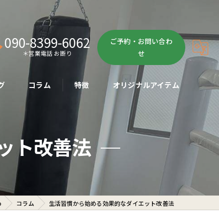
090-8399-6062
ご予約・お問い合わ
せ
＊営業電話 お断り
グ
コラム
特徴
オリジナルアイテム
ボクササイズ
ット改善法
パーソナル
ボディメイク
初心者
o
コラム
生活習慣から始める効果的なダイエット改善法
ダイエット