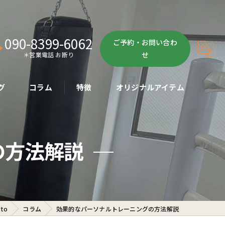
090-8399-6062
ご予約・お問い合わ
せ
＊営業電話 お断り
グ
コラム
特徴
オリジナルアイテム
ボクササイズ
の方法解説
パーソナル
ボディメイク
初心者
to
コラム
効果的なパーソナルトレーニングの方法解説
ダイエット