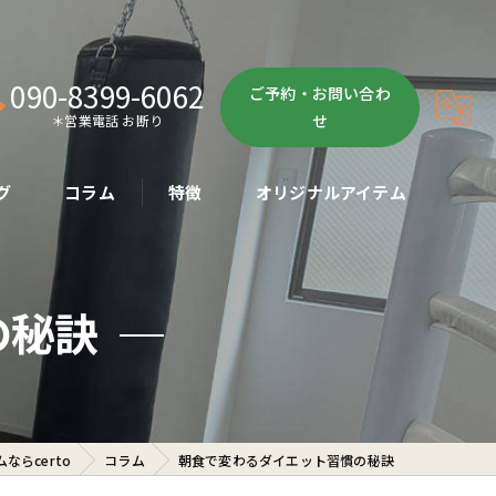
090-8399-6062
ご予約・お問い合わ
せ
＊営業電話 お断り
グ
コラム
特徴
オリジナルアイテム
ボクササイズ
の秘訣
パーソナル
ボディメイク
初心者
らcerto
コラム
朝食で変わるダイエット習慣の秘訣
ダイエット