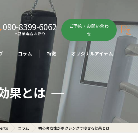
090-8399-6062
ご予約・お問い合わ
せ
＊営業電話 お断り
グ
コラム
特徴
オリジナルアイテム
ボクササイズ
効果とは
パーソナル
ボディメイク
初心者
rto
コラム
初心者女性がボクシングで痩せる効果とは
ダイエット