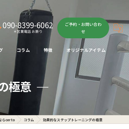
090-8399-6062
ご予約・お問い合わ
せ
＊営業電話 お断り
グ
コラム
特徴
オリジナルアイテム
ボクササイズ
の極意
パーソナル
ボディメイク
初心者
certo
コラム
効果的なステップトレーニングの極意
ダイエット