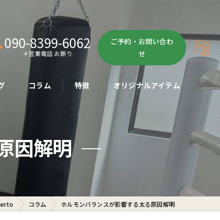
090-8399-6062
ご予約・お問い合わ
せ
＊営業電話 お断り
グ
コラム
特徴
オリジナルアイテム
ボクササイズ
原因解明
パーソナル
ボディメイク
初心者
rto
コラム
ホルモンバランスが影響する太る原因解明
ダイエット