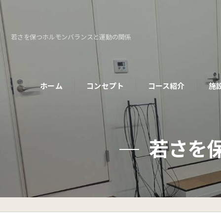
若さを保つホルモンバランスと運動の関係
ホーム
コンセプト
コース紹介
施
パーソナルコース
若さを
初めての方へ