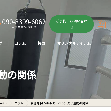
090-8399-6062
ご予約・お問い合わ
せ
＊営業電話 お断り
グ
コラム
特徴
オリジナルアイテム
ボクササイズ
動の関係
パーソナル
ボディメイク
初心者
rto
コラム
若さを保つホルモンバランスと運動の関係
ダイエット