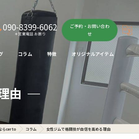
090-8399-6062
ご予約・お問い合わ
せ
＊営業電話 お断り
グ
コラム
特徴
オリジナルアイテム
ボクササイズ
理由
パーソナル
ボディメイク
初心者
certo
コラム
女性ジムで格闘技が自信を高める理由
ダイエット