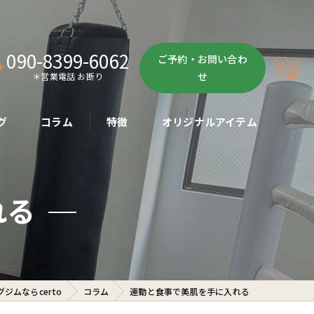
090-8399-6062
ご予約・お問い合わ
せ
＊営業電話 お断り
グ
コラム
特徴
オリジナルアイテム
ボクササイズ
れる
パーソナル
ボディメイク
初心者
ジムならcerto
コラム
運動と食事で美肌を手に入れる
ダイエット