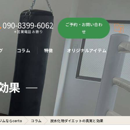
090-8399-6062
ご予約・お問い合わ
せ
＊営業電話 お断り
グ
コラム
特徴
オリジナルアイテム
ボクササイズ
効果
パーソナル
ボディメイク
初心者
ムならcerto
コラム
炭水化物ダイエットの真実と効果
ダイエット